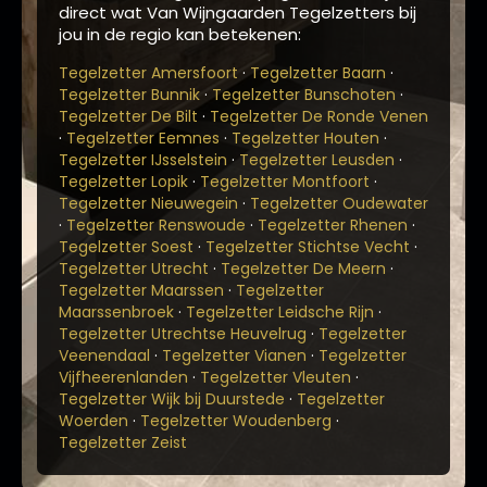
direct wat Van Wijngaarden Tegelzetters bij
jou in de regio kan betekenen:
·
·
Tegelzetter Amersfoort
Tegelzetter Baarn
·
·
Tegelzetter Bunnik
Tegelzetter Bunschoten
·
Tegelzetter De Bilt
Tegelzetter De Ronde Venen
·
·
·
Tegelzetter Eemnes
Tegelzetter Houten
·
·
Tegelzetter IJsselstein
Tegelzetter Leusden
·
·
Tegelzetter Lopik
Tegelzetter Montfoort
·
Tegelzetter Nieuwegein
Tegelzetter Oudewater
·
·
·
Tegelzetter Renswoude
Tegelzetter Rhenen
·
·
Tegelzetter Soest
Tegelzetter Stichtse Vecht
·
·
Tegelzetter Utrecht
Tegelzetter De Meern
·
Tegelzetter Maarssen
Tegelzetter
·
·
Maarssenbroek
Tegelzetter Leidsche Rijn
·
Tegelzetter Utrechtse Heuvelrug
Tegelzetter
·
·
Veenendaal
Tegelzetter Vianen
Tegelzetter
·
·
Vijfheerenlanden
Tegelzetter Vleuten
·
Tegelzetter Wijk bij Duurstede
Tegelzetter
·
·
Woerden
Tegelzetter Woudenberg
Tegelzetter Zeist