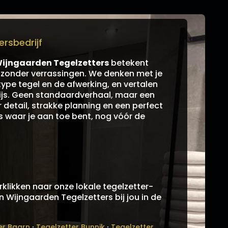
rsbedrijf
ijngaarden Tegelzetters
betekent
k zonder verrassingen. We denken met je
type tegel en de afwerking, en vertalen
prijs. Geen standaardverhaal, maar een
detail, strakke planning en een perfect
es waar je aan toe bent, nog vóór de
klikken naar onze lokale tegelzetter-
an Wijngaarden Tegelzetters bij jou in de
·
·
er Baarn
Tegelzetter Bunnik
Tegelzetter