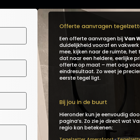
Offerte aanvragen tegelzette
Een offerte aanvragen bij
Van W
duidelijkheid vooraf en vakwer
mee, kijken naar de ruimte, het 
dat naar een heldere, eerlijke 
offerte op maat – met oog voor 
eindresultaat. Zo weet je preci
eerste tegel ligt.
Bij jou in de buurt
Hieronder kun je eenvoudig door
pagina’s. Zo zie je direct wat V
regio kan betekenen:
·
Tegelzetter Amersfoort
Tegelzett