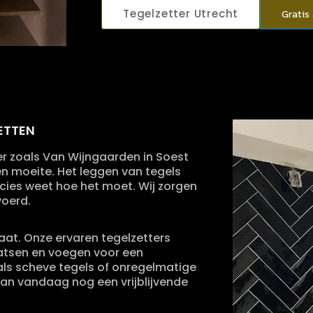
Tegelzetter Utrecht
Gratis
ETTEN
er zoals Van Wijngaarden in Soest
 en moeite. Het leggen van tegels
recies weet hoe het moet. Wij zorgen
voerd.
aat. Onze ervaren tegelzetters
aatsen en voegen voor een
ls scheve tegels of onregelmatige
dan vandaag nog een vrijblijvende