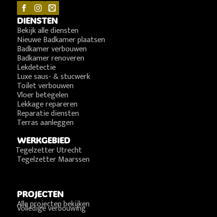
DIENSTEN
Bekijk alle diensten
Nieuwe Badkamer plaatsen
Badkamer verbouwen
Badkamer renoveren
Lekdetectie
Luxe saus- & stucwerk
Toilet verbouwen
Vloer betegelen
Lekkage repareren
Reparatie diensten
Terras aanleggen
WERKGEBIED
Tegelzetter Utrecht
Tegelzetter Maarssen
PROJECTEN
Alle projecten bekijken
Volledige verbouwing