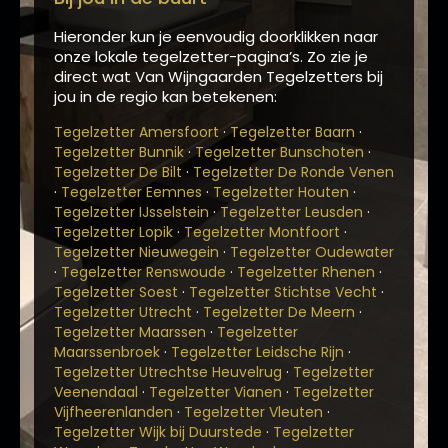
Hieronder kun je eenvoudig doorklikken naar
onze lokale tegelzetter-pagina’s. Zo zie je
direct wat Van Wijngaarden Tegelzetters bij
jou in de regio kan betekenen:
·
·
Tegelzetter Amersfoort
Tegelzetter Baarn
·
·
Tegelzetter Bunnik
Tegelzetter Bunschoten
·
Tegelzetter De Bilt
Tegelzetter De Ronde Venen
·
·
·
Tegelzetter Eemnes
Tegelzetter Houten
·
·
Tegelzetter IJsselstein
Tegelzetter Leusden
·
·
Tegelzetter Lopik
Tegelzetter Montfoort
·
Tegelzetter Nieuwegein
Tegelzetter Oudewater
·
·
·
Tegelzetter Renswoude
Tegelzetter Rhenen
·
·
Tegelzetter Soest
Tegelzetter Stichtse Vecht
·
·
Tegelzetter Utrecht
Tegelzetter De Meern
·
Tegelzetter Maarssen
Tegelzetter
·
·
Maarssenbroek
Tegelzetter Leidsche Rijn
·
Tegelzetter Utrechtse Heuvelrug
Tegelzetter
·
·
Veenendaal
Tegelzetter Vianen
Tegelzetter
·
·
Vijfheerenlanden
Tegelzetter Vleuten
·
Tegelzetter Wijk bij Duurstede
Tegelzetter