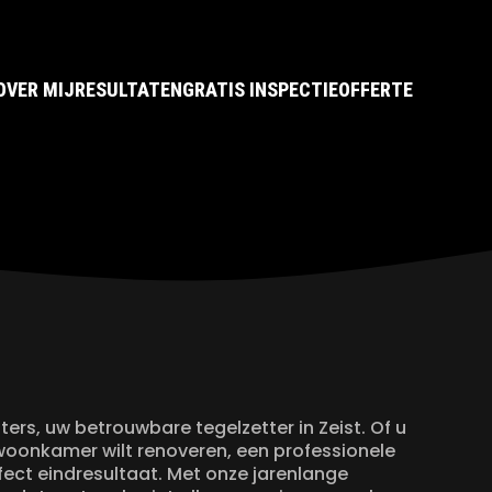
OVER MIJ
RESULTATEN
GRATIS INSPECTIE
OFFERTE
ers, uw betrouwbare tegelzetter in Zeist. Of u
oonkamer wilt renoveren, een professionele
rfect eindresultaat. Met onze jarenlange