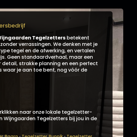
rsbedrijf
ijngaarden Tegelzetters
betekent
k zonder verrassingen. We denken met je
type tegel en de afwerking, en vertalen
prijs. Geen standaardverhaal, maar een
detail, strakke planning en een perfect
es waar je aan toe bent, nog vóór de
klikken naar onze lokale tegelzetter-
an Wijngaarden Tegelzetters bij jou in de
·
·
er Baarn
Tegelzetter Bunnik
Tegelzetter