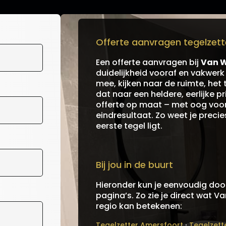
Offerte aanvragen tegelzette
Een offerte aanvragen bij
Van W
duidelijkheid vooraf en vakwer
mee, kijken naar de ruimte, het 
dat naar een heldere, eerlijke 
offerte op maat – met oog voor 
eindresultaat. Zo weet je preci
eerste tegel ligt.
Bij jou in de buurt
Hieronder kun je eenvoudig door
pagina’s. Zo zie je direct wat V
regio kan betekenen:
·
Tegelzetter Amersfoort
Tegelzett