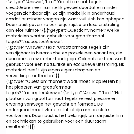
{“@type”:”Answer”,”text”:”Grootformaat tegels
creu00ebren een ruimtelijk gevoel doordat er minder
voegen zichtbaar zijn. Ze zijn makkelijk in onderhoud
omdat er minder voegen zijn waar vuil zich kan ophopen.
Daarnaast geven ze een eigentijdse en luxe uitstraling
aan elke ruimte.”}},{“@type”:”Question”,”name”:”Welke
materialen worden gebruikt voor grootformaat
tegels?”,”acceptedAnswer”:
{“@type”:”Answer”,”text”:”Grootformaat tegels zijn
verkrijgbaar in keramische en porseleinen varianten, die
duurzaam en waterbestendig zijn. Ook natuursteen wordt
gebruikt voor een natuurlijke en exclusieve uitstraling. Elk
materiaal heeft zijn eigen eigenschappen en
verwerkingsmethoden.”}},
{“@type”:”Question”,”name”:”Waar moet ik op letten bij
het plaatsen van grootformaat
tegels?”,”acceptedAnswer”:{“@type”:”Answer”,”text”:”Het
plaatsen van grootformaat tegels vereist precisie en
ervaring vanwege het gewicht en formaat. De
ondergrond moet vlak en stabiel zijn om breuk te
voorkomen. Daarnaast is het belangrijk om de juiste lijm
en technieken te gebruiken voor een duurzaam
resultaat.”}}]}