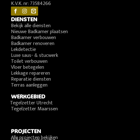
K.V.K. nr: 73584266
DIENSTEN
Bekijk alle diensten
Nieuwe Badkamer plaatsen
Badkamer verbouwen
Badkamer renoveren
Lekdetectie
Luxe saus- & stucwerk
Toilet verbouwen
Vloer betegelen
Lekkage repareren
Reparatie diensten
Terras aanleggen
WERKGEBIED
Tegelzetter Utrecht
Tegelzetter Maarssen
PROJECTEN
Alle projecten bekijken