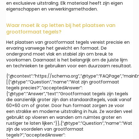
en exclusieve uitstraling. Elk materiaal heeft zijn eigen
eigenschappen en verwerkingsmethoden.
Waar moet ik op letten bij het plaatsen van
grootformaat tegels?
Het plaatsen van grootformaat tegels vereist precisie en
ervaring vanwege het gewicht en formaat. De
ondergrond moet vlak en stabiel zijn om breuk te
voorkomen. Daarnaast is het belangrijk om de juiste lijm
en technieken te gebruiken voor een duurzaam resultaat.
{“@context”:”https://schema.org”,”@type”:”FAQPage”,”mainEnt
[{“@type”:”Question”,”name”:”Wat zijn grootformaat
tegels precies?”,”acceptedAnswer”:
{“@type”:”Answer”,”text”:”Grootformaat tegels zijn tegels
die aanzienlijk groter zijn dan standaardtegels, vaak vanaf
60×60 cm of groter. Door hun formaat zorgen ze voor
een strakke en moderne uitstraling in huis. Ze worden veel
gebruikt op vloeren en wanden om ruimtes groter en
rustiger te laten lijken.”}},{“@type”:”Question”,”name”:”Wat
zijn de voordelen van grootformaat
tegels?”,”acceptedAnswer”: