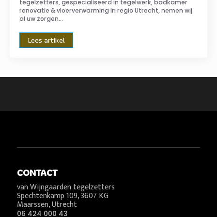
tegelzetters, gespecialiseerd in tegelwerk, badkamer
renovatie & vloerverwarming in regio Utrecht, nemen wij
al uw zorgen…
Lees artikel
CONTACT
van Wijngaarden tegelzetters
Spechtenkamp 109, 3607 KG
Maarssen, Utrecht
06 424 000 43