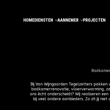
HOME
DIENSTEN
AANNEMER
PROJECTEN
Badkamer 
Bij Van Wijngaarden Tegelzetters pakken 
badkamerrenovatie, vloerverwarming, zan
ons écht onderscheidt? Wij realiseren ee
bij veel andere aanbieders. Zo zit jij n