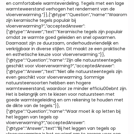
en comfortabele warmteverdeling. Tegels met een lage
warmteweerstand verhogen het rendement van de
vloerverwarming.”}},{“@type”:”Question”,”name”:”Waarom
zijn keramische tegels populair bij
vloerverwarming?”,”acceptedAnswer”:
{“@type”:”Answer”,”text”:”Keramische tegels zijn populair
omdat ze warmte goed geleiden en snel opwarmen.
Daarnaast zijn ze duurzaam, onderhoudsvriendelijk en
verkrijgbaar in diverse stijlen. Dit maakt ze een praktische
en esthetische keuze voor vloerverwarming.”}},
{“@type”:”Question”,”name”:”Zijn alle natuursteentegels
geschikt voor vloerverwarming?”,”acceptedAnswer”:
{“@type”:”Answer”,”text”:”Niet alle natuursteentegels zijn
even geschikt voor vloerverwarming. Sommige
natuursteensoorten hebben een hogere
warmteweerstand, waardoor ze minder efficiu00ebnt zijn.
Het is belangrijk om te kiezen voor natuursteen met
goede warmtegeleiding en om rekening te houden met
de dikte van de tegels.”}},
{“@type”:”Question”,”name”:”Waar moet ik op letten bij
het leggen van tegels op
vloerverwarming?”,”acceptedAnswer”:
{“@type”:”Answer”,”text”:”Bij het leggen van tegels op