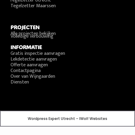
Tegelzetter Utrecht
Tegelzetter Maarssen
PROJECTEN
Alle projecten bekijken
Volledige verbouwing
INFORMATIE
Gratis inspectie aanvragen
Lekdetectie aanvragen
Offerte aanvragen
Contactpagina
Over van Wijngaarden
Diensten
Wordpress Expert Utrecht – IWolf Websites