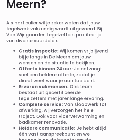
Meern?
Als particulier wil je zeker weten dat jouw
tegelwerk vakkundig wordt uitgevoerd. Bij
Van Wijngaarden tegelzetters profiteer je
van diverse voordelen:
Gratis inspectie:
Wij komen vrijblijvend
bij je langs in De Meern om jouw
wensen en de situatie te bekijken.
Offerte binnen 24 uur:
Je ontvangt
snel een heldere offerte, zodat je
direct weet waar je aan toe bent.
Ervaren vakmensen:
Ons team
bestaat uit gecertificeerde
tegelzetters met jarenlange ervaring.
Complete service:
Van sloopwerk tot
afwerking, wij verzorgen het hele
traject. Ook voor vloerverwarming en
badkamer renovatie.
Heldere communicatie:
Je hebt altijd
één vast aanspreekpunt en we
houden je op de hoogte van de