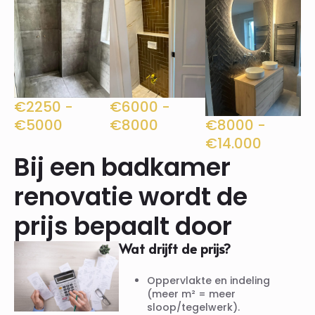
€6000 -
€2250 -
€8000
€5000
€8000 -
€14.000
Bij een badkamer
renovatie wordt de
prijs bepaalt door
Wat drijft de prijs?
Oppervlakte en indeling
(meer m² = meer
sloop/tegelwerk).