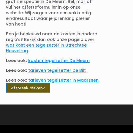
gratis inspectie in De Meern. Bel, mail of
vul het offerteformulier in op onze
website. Wij zorgen voor een vakkundig
eindresultaat waar je jarenlang plezier
van hebt!
Ben je benieuwd naar de kosten in andere
regio’s? Bekijk dan ook onze pagina over
wat kost een tegelzetter in Utrechtse
Heuvelrug
.
Lees ook:
kosten tegelzetter De Meern
Lees ook:
tarieven tegelzetter De Bilt
Lees ook:
tarieven tegelzetter in Maarssen
Afspraak maken?