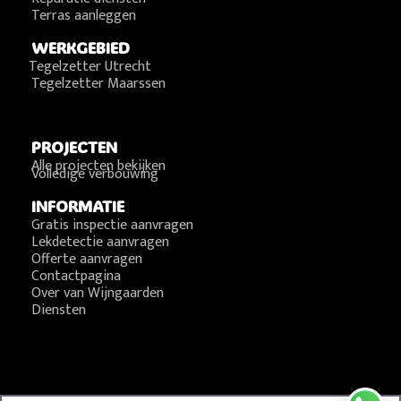
Terras aanleggen
WERKGEBIED
Tegelzetter Utrecht
Tegelzetter Maarssen
PROJECTEN
Alle projecten bekijken
Volledige verbouwing
INFORMATIE
Gratis inspectie aanvragen
Lekdetectie aanvragen
Offerte aanvragen
Contactpagina
Over van Wijngaarden
Diensten