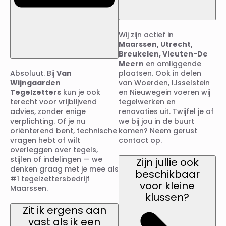
Wij zijn actief in
Maarssen, Utrecht,
Breukelen, Vleuten-De
Meern
en omliggende
Absoluut. Bij
Van
plaatsen. Ook in delen
Wijngaarden
van Woerden, IJsselstein
Tegelzetters
kun je ook
en Nieuwegein voeren wij
terecht voor vrijblijvend
tegelwerken en
advies, zonder enige
renovaties uit. Twijfel je of
verplichting. Of je nu
we bij jou in de buurt
oriënterend bent, technische
komen? Neem gerust
vragen hebt of wilt
contact op.
overleggen over tegels,
stijlen of indelingen — we
Zijn jullie ook
denken graag met je mee als
beschikbaar
#1 tegelzettersbedrijf
voor kleine
Maarssen.
klussen?
Zit ik ergens aan
vast als ik een