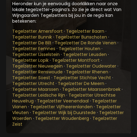
Hieronder kun je eenvoudig doorklikken naar onze
lokale tegelzetter-pagina’s. Zo zie je direct wat Van
Wijngaarden Tegelzetters bij jou in de regio kan
betekenen:
Tegelzetter Amersfoort
·
Tegelzetter Baarn
·
Tegelzetter Bunnik
·
Tegelzetter Bunschoten
·
Tegelzetter De Bilt
·
Tegelzetter De Ronde Venen
·
Tegelzetter Eemnes
·
Tegelzetter Houten
·
Tegelzetter IJsselstein
·
Tegelzetter Leusden
·
Tegelzetter Lopik
·
Tegelzetter Montfoort
·
Tegelzetter Nieuwegein
·
Tegelzetter Oudewater
·
Tegelzetter Renswoude
·
Tegelzetter Rhenen
·
Tegelzetter Soest
·
Tegelzetter Stichtse Vecht
·
Tegelzetter Utrecht
·
Tegelzetter De Meern
·
Tegelzetter Maarssen
·
Tegelzetter Maarssenbroek
·
Tegelzetter Leidsche Rijn
·
Tegelzetter Utrechtse
Heuvelrug
·
Tegelzetter Veenendaal
·
Tegelzetter
Vianen
·
Tegelzetter Vijfheerenlanden
·
Tegelzetter
Vleuten
·
Tegelzetter Wijk bij Duurstede
·
Tegelzetter
Woerden
·
Tegelzetter Woudenberg
·
Tegelzetter
Zeist