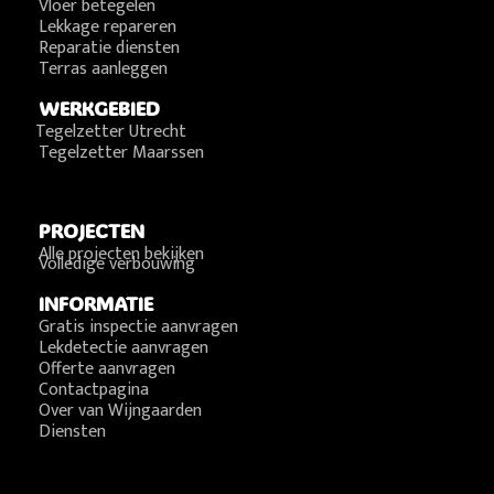
Vloer betegelen
Lekkage repareren
Reparatie diensten
Terras aanleggen
WERKGEBIED
Tegelzetter Utrecht
Tegelzetter Maarssen
PROJECTEN
Alle projecten bekijken
Volledige verbouwing
INFORMATIE
Gratis inspectie aanvragen
Lekdetectie aanvragen
Offerte aanvragen
Contactpagina
Over van Wijngaarden
Diensten