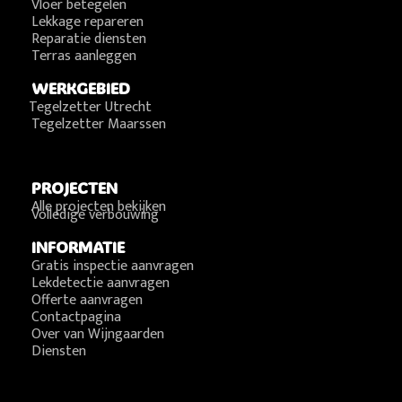
Vloer betegelen
Lekkage repareren
Reparatie diensten
Terras aanleggen
WERKGEBIED
Tegelzetter Utrecht
Tegelzetter Maarssen
PROJECTEN
Alle projecten bekijken
Volledige verbouwing
INFORMATIE
Gratis inspectie aanvragen
Lekdetectie aanvragen
Offerte aanvragen
Contactpagina
Over van Wijngaarden
Diensten