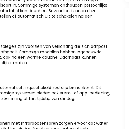
alsoort in. Sommige systemen onthouden persoonlijke
comfortabel kan douchen. Bovendien kunnen deze
tellen of automatisch uit te schakelen na een
 spiegels zijn voorzien van verlichting die zich aanpast
ek afspeelt. Sommige modellen hebben ingebouwde
hebt, ook na een warme douche. Daarnaast kunnen
elijker maken.
utomatisch ingeschakeld zodra je binnenkomt. Dit
 Sommige systemen bieden ook stem- of app-bediening,
e stemming of het tijdstip van de dag.
Kranen met infraroodsensoren zorgen ervoor dat water
 toiletten bieden functies zoals automatisch