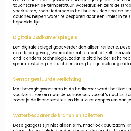
touchscreen de temperatuur, waterdruk en zelfs de stra
voorkeuren, zodat iedereen in het huishouden snel en 
douches helpen water te besparen door een limiet in te s
bepaalde tijd.
Digitale badkamerspiegels
Een digitale spiegel gaat verder dan alleen reflectie. Deze
aan de omgeving, weersinformatie toont, of zelfs muzi
anti-condens technologie, zodat je altijd helder zicht 
spraakbesturing en touchbediening het gebruik nog makk
Sensor gestuurde verlichting
Met bewegingssensoren in de badkamer wordt het licht a
voorkomt zoeken naar de schakelaar, vooral ’s nachts.
zodat je de lichtintensiteit en kleur kunt aanpassen aan j
Waterbesparende kranen en toiletten
Deze gadgets zijn niet alleen slim, maar ook duurzaam. 
alleen stroomt als je handen onder de kraan zijn. Slimme