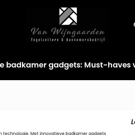
e badkamer gadgets: Must-haves 
L
n technologie. Met innovatieve badkamer gadgets