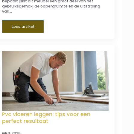
bepaalt juist dit meubel een groot deel van het
gebruiksgemak, de opbergruimte en de uitstraling
van…
Lees artikel
Pvc vloeren leggen: tips voor een
perfect resultaat
juli 8, 2026