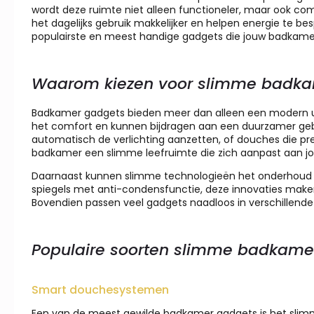
wordt deze ruimte niet alleen functioneler, maar ook c
het dagelijks gebruik makkelijker en helpen energie te b
populairste en meest handige gadgets die jouw badkamer 
Waarom kiezen voor slimme badka
Badkamer gadgets bieden meer dan alleen een modern uite
het comfort en kunnen bijdragen aan een duurzamer gebr
automatisch de verlichting aanzetten, of douches die pre
badkamer een slimme leefruimte die zich aanpast aan j
Daarnaast kunnen slimme technologieën het onderhoud 
spiegels met anti-condensfunctie, deze innovaties ma
Bovendien passen veel gadgets naadloos in verschillende 
Populaire soorten slimme badkame
Smart douchesystemen
Een van de meest gewilde badkamer gadgets is het slim