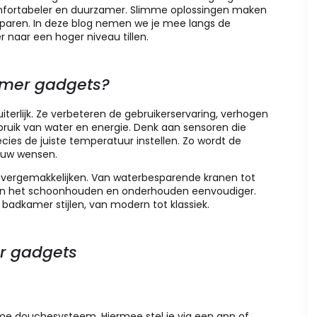
omfortabeler en duurzamer. Slimme oplossingen maken
esparen. In deze blog nemen we je mee langs de
naar een hoger niveau tillen.
mer gadgets?
rlijk. Ze verbeteren de gebruikerservaring, verhogen
uik van water en energie. Denk aan sensoren die
cies de juiste temperatuur instellen. Zo wordt de
ouw wensen.
vergemakkelijken. Van waterbesparende kranen tot
ken het schoonhouden en onderhouden eenvoudiger.
badkamer stijlen, van modern tot klassiek.
r gadgets
me douchesysteem. Hiermee stel je via een app of