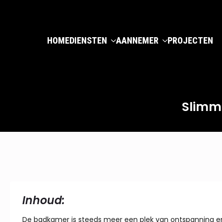
HOME
DIENSTEN
AANNEMER
PROJECTEN
Slimm
Inhoud:
De badkamer is steeds meer een plek van ontspanning e