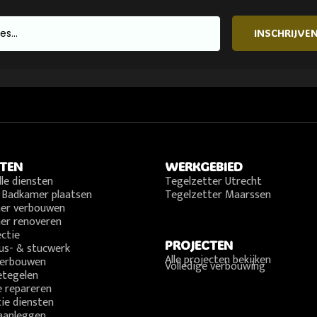
INSCHRIJVE
STEN
WERKGEBIED
lle diensten
Tegelzetter Utrecht
 Badkamer plaatsen
Tegelzetter Maarssen
er verbouwen
er renoveren
ctie
PROJECTEN
us- & stucwerk
Alle projecten bekijken
verbouwen
Volledige verbouwing
etegelen
 repareren
ie diensten
aanleggen