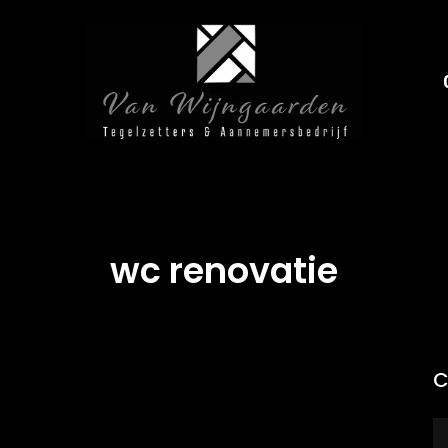
wc renovatie
C