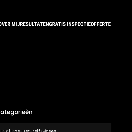
OVER MIJ
RESULTATEN
GRATIS INSPECTIE
OFFERTE
ategorieèn
DIY | Doe-Het-Zelf Gidsen