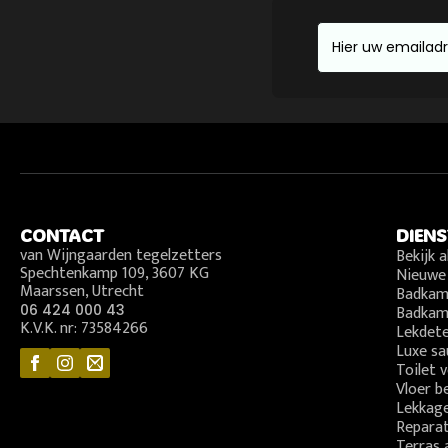
Email
*
CONTACT
DIEN
van Wijngaarden tegelzetters
Bekijk a
Spechtenkamp 109, 3607 KG
Nieuwe
Maarssen, Utrecht
Badkam
06 424 000 43
Badkam
K.V.K. nr: 73584266
Lekdete
Luxe sa
Toilet 
Vloer b
Lekkage
Reparat
Terras 