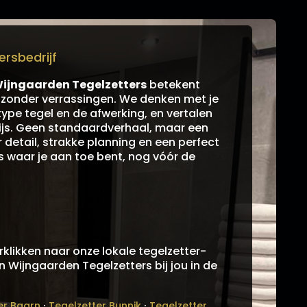
rsbedrijf
ijngaarden Tegelzetters
betekent
k zonder verrassingen. We denken met je
type tegel en de afwerking, en vertalen
prijs. Geen standaardverhaal, maar een
detail, strakke planning en een perfect
es waar je aan toe bent, nog vóór de
klikken naar onze lokale tegelzetter-
an Wijngaarden Tegelzetters bij jou in de
·
·
er Baarn
Tegelzetter Bunnik
Tegelzetter