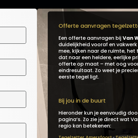
Offerte aanvragen tegelzette
Een offerte aanvragen bij
Van W
duidelijkheid vooraf en vakwer
mee, kijken naar de ruimte, het 
dat naar een heldere, eerlijke 
offerte op maat – met oog voor 
eindresultaat. Zo weet je preci
eerste tegel ligt.
Bij jou in de buurt
Hieronder kun je eenvoudig door
pagina’s. Zo zie je direct wat V
regio kan betekenen:
·
Tegelzetter Amersfoort
Tegelzett