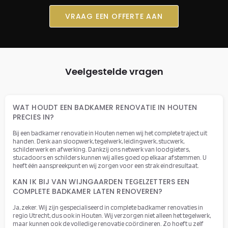
VRAAG EEN OFFERTE AAN
Veelgestelde vragen
WAT HOUDT EEN BADKAMER RENOVATIE IN HOUTEN
PRECIES IN?
Bij een badkamer renovatie in Houten nemen wij het complete traject uit
handen. Denk aan sloopwerk, tegelwerk, leidingwerk, stucwerk,
schilderwerk en afwerking. Dankzij ons netwerk van loodgieters,
stucadoors en schilders kunnen wij alles goed op elkaar afstemmen. U
heeft één aanspreekpunt en wij zorgen voor een strak eindresultaat.
KAN IK BIJ VAN WIJNGAARDEN TEGELZETTERS EEN
COMPLETE BADKAMER LATEN RENOVEREN?
Ja, zeker. Wij zijn gespecialiseerd in complete badkamer renovaties in
regio Utrecht, dus ook in Houten. Wij verzorgen niet alleen het tegelwerk,
maar kunnen ook de volledige renovatie coördineren. Zo hoeft u zelf