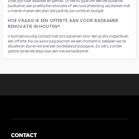
zoek zijn naar kwaliteit en gemak. Of het nu gaat om een verouderde
badkamer, een praktische renovatie of een luxe afwerking, wij denken met
u mee en maken een plan dat past bij uw ruimte en budget.
HOE VRAAG IK EEN OFFERTE AAN VOOR BADKAMER
RENOVATIE IN HOUTEN?
U kunt eenvoudig contact met ons opnemen voor een gratis inspectie en
een offerte. Na uw aanvraag plannen we een moment in, bekijken we de
situatie en sturen we snel een duidelijke prijsopgave. Zo zet u zonder
gedoe de eerste stap naar een nieuwe badkamer.
CONTACT