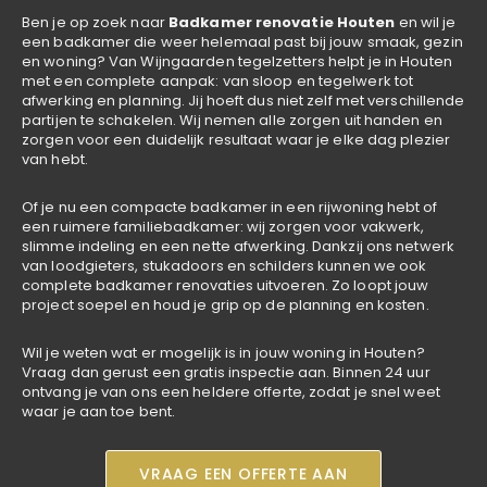
Ben je op zoek naar
Badkamer renovatie Houten
en wil je
een badkamer die weer helemaal past bij jouw smaak, gezin
en woning? Van Wijngaarden tegelzetters helpt je in Houten
met een complete aanpak: van sloop en tegelwerk tot
afwerking en planning. Jij hoeft dus niet zelf met verschillende
partijen te schakelen. Wij nemen alle zorgen uit handen en
zorgen voor een duidelijk resultaat waar je elke dag plezier
van hebt.
Of je nu een compacte badkamer in een rijwoning hebt of
een ruimere familiebadkamer: wij zorgen voor vakwerk,
slimme indeling en een nette afwerking. Dankzij ons netwerk
van loodgieters, stukadoors en schilders kunnen we ook
complete badkamer renovaties uitvoeren. Zo loopt jouw
project soepel en houd je grip op de planning en kosten.
Wil je weten wat er mogelijk is in jouw woning in Houten?
Vraag dan gerust een gratis inspectie aan. Binnen 24 uur
ontvang je van ons een heldere offerte, zodat je snel weet
waar je aan toe bent.
VRAAG EEN OFFERTE AAN