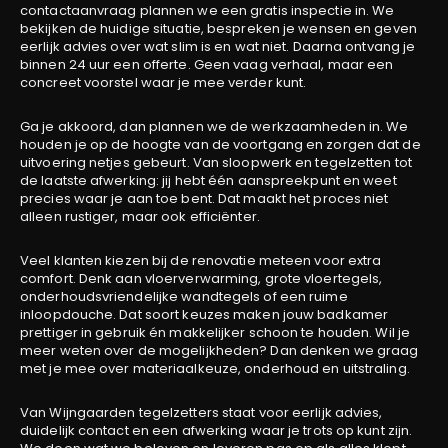
contactaanvraag plannen we een gratis inspectie in. We
bekijken de huidige situatie, bespreken je wensen en geven
eerlijk advies over wat slim is en wat niet. Daarna ontvang je
binnen 24 uur een offerte. Geen vaag verhaal, maar een
concreet voorstel waar je mee verder kunt.
Ga je akkoord, dan plannen we de werkzaamheden in. We
houden je op de hoogte van de voortgang en zorgen dat de
uitvoering netjes gebeurt. Van sloopwerk en tegelzetten tot
de laatste afwerking: jij hebt één aanspreekpunt en weet
precies waar je aan toe bent. Dat maakt het proces niet
alleen rustiger, maar ook efficiënter.
Veel klanten kiezen bij de renovatie meteen voor extra
comfort. Denk aan vloerverwarming, grote vloertegels,
onderhoudsvriendelijke wandtegels of een ruime
inloopdouche. Dat soort keuzes maken jouw badkamer
prettiger in gebruik én makkelijker schoon te houden. Wil je
meer weten over de mogelijkheden? Dan denken we graag
met je mee over materiaalkeuze, onderhoud en uitstraling.
Van Wijngaarden tegelzetters staat voor eerlijk advies,
duidelijk contact en een afwerking waar je trots op kunt zijn.