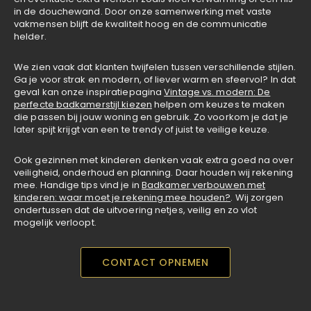
in de douchewand. Door onze samenwerking met vaste
vakmensen blijft de kwaliteit hoog en de communicatie
helder.
We zien vaak dat klanten twijfelen tussen verschillende stijlen.
Ga je voor strak en modern, of liever warm en sfeervol? In dat
geval kan onze inspiratiepagina
Vintage vs. modern: De
perfecte badkamerstijl kiezen
helpen om keuzes te maken
die passen bij jouw woning en gebruik. Zo voorkom je dat je
later spijt krijgt van een te trendy of juist te veilige keuze.
Ook gezinnen met kinderen denken vaak extra goed na over
veiligheid, onderhoud en planning. Daar houden wij rekening
mee. Handige tips vind je in
Badkamer verbouwen met
kinderen: waar moet je rekening mee houden?
. Wij zorgen
ondertussen dat de uitvoering netjes, veilig en zo vlot
mogelijk verloopt.
CONTACT OPNEMEN