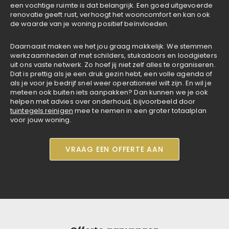
een vochtige ruimte is dat belangrijk. Een goed uitgevoerde
renovatie geeft rust, verhoogt het wooncomfort en kan ook
de waarde van je woning positief beïnvloeden.
Daarnaast maken we het jou graag makkelijk. We stemmen
werkzaamheden af met schilders, stukadoors en loodgieters
uit ons vaste netwerk. Zo hoef jij niet zelf alles te organiseren.
Dat is prettig als je een druk gezin hebt, een volle agenda of
als je voor je bedrijf snel weer operationeel wilt zijn. En wil je
meteen ook buiten iets aanpakken? Dan kunnen we je ook
helpen met advies over onderhoud, bijvoorbeeld door
tuintegels reinigen
mee te nemen in een groter totaalplan
voor jouw woning.
VRAAG EEN OFFERTE AAN