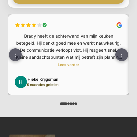
Brady heeft de achterwand van mijn keuken
betegeld. Hij denkt goed mee en werkt nauwkeurig.
De communicatie verloopt vlot. Hij reageert snel.
‹
›
Kleine aandachtspunten wat mij betreft zijn planning
(hij heeft een volle agenda) en ik vond mijn
Lees verder
woonkamer nadien vrij stoffig. Het resultaat is
helemaal naar wens!
Hieke Krijgsman
H
5 maanden geleden