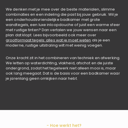
We denken met je mee over de beste materialen, slimme
combinaties en een indeling die past bij jouw gebruik. Wil je
een onderhoudsvriendelijke badkamer met grote
wandtegels, een luxe inloopdouche of juist een warme sfeer
met rustige tinten? Dan vertalen we jouw wensen naar een
plan dat klopt. Lees bijvoorbeeld ook meer over
grootformaat tegels: alles wat je moet weten
als je een
moderne, rustige uitstraling wilt met weinig voegen.
Onze kracht zit in het combineren van techniek en afwerking.
We letten op waterdichting, vlakheid, afschot en de juiste
ondergrond, zodat het tegelwerk niet alleen mooi is, maar
ook lang meegaat. Dat is de basis voor een badkamer waar
je jarenlang geen omkijken naar hebt.
- Hoe werkt het?