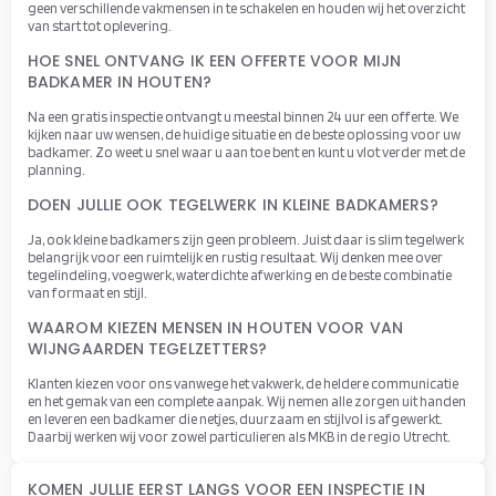
geen verschillende vakmensen in te schakelen en houden wij het overzicht
van start tot oplevering.
HOE SNEL ONTVANG IK EEN OFFERTE VOOR MIJN
BADKAMER IN HOUTEN?
Na een gratis inspectie ontvangt u meestal binnen 24 uur een offerte. We
kijken naar uw wensen, de huidige situatie en de beste oplossing voor uw
badkamer. Zo weet u snel waar u aan toe bent en kunt u vlot verder met de
planning.
DOEN JULLIE OOK TEGELWERK IN KLEINE BADKAMERS?
Ja, ook kleine badkamers zijn geen probleem. Juist daar is slim tegelwerk
belangrijk voor een ruimtelijk en rustig resultaat. Wij denken mee over
tegelindeling, voegwerk, waterdichte afwerking en de beste combinatie
van formaat en stijl.
WAAROM KIEZEN MENSEN IN HOUTEN VOOR VAN
WIJNGAARDEN TEGELZETTERS?
Klanten kiezen voor ons vanwege het vakwerk, de heldere communicatie
en het gemak van een complete aanpak. Wij nemen alle zorgen uit handen
en leveren een badkamer die netjes, duurzaam en stijlvol is afgewerkt.
Daarbij werken wij voor zowel particulieren als MKB in de regio Utrecht.
KOMEN JULLIE EERST LANGS VOOR EEN INSPECTIE IN