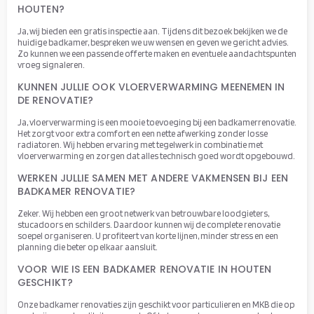
HOUTEN?
Ja, wij bieden een gratis inspectie aan. Tijdens dit bezoek bekijken we de
huidige badkamer, bespreken we uw wensen en geven we gericht advies.
Zo kunnen we een passende offerte maken en eventuele aandachtspunten
vroeg signaleren.
KUNNEN JULLIE OOK VLOERVERWARMING MEENEMEN IN
DE RENOVATIE?
Ja, vloerverwarming is een mooie toevoeging bij een badkamerrenovatie.
Het zorgt voor extra comfort en een nette afwerking zonder losse
radiatoren. Wij hebben ervaring met tegelwerk in combinatie met
vloerverwarming en zorgen dat alles technisch goed wordt opgebouwd.
WERKEN JULLIE SAMEN MET ANDERE VAKMENSEN BIJ EEN
BADKAMER RENOVATIE?
Zeker. Wij hebben een groot netwerk van betrouwbare loodgieters,
stucadoors en schilders. Daardoor kunnen wij de complete renovatie
soepel organiseren. U profiteert van korte lijnen, minder stress en een
planning die beter op elkaar aansluit.
VOOR WIE IS EEN BADKAMER RENOVATIE IN HOUTEN
GESCHIKT?
Onze badkamer renovaties zijn geschikt voor particulieren en MKB die op