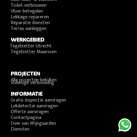
Toilet verbouwen
Vloer betegelen
Lekkage repareren
Reparatie diensten
Terras aanleggen
WERKGEBIED
Tegelzetter Utrecht
Tegelzetter Maarssen
PROJECTEN
Alle projecten bekijken
Volledige verbouwing
INFORMATIE
Gratis inspectie aanvragen
Lekdetectie aanvragen
Offerte aanvragen
Contactpagina
Over van Wijngaarden
Diensten