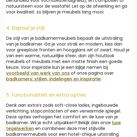
behandeld voor vochtbestendigheid), en composiet of
natuursteen voor de wastafel. Let op de afwerking en ga
voor kwaliteit: zo blijven je meubels lang mooi.
4. Bepaal je stijl
De stijl van je badkamermeubels bepaalt de uitstraling
van je badkamer. Ga je voor strak en modern, kies dan
voor greeploze fronten en hoogglans wit of zwart. Houd je
van een warme, natuurlijke sfeer, dan zijn houtlook
meubels of meubels met een matte finish een goede
keuze. Voor inspiratie kun je een kijkje nemen bij
voorbeeld van werk van ons
of onze pagina over
badkamers: stijlen, indelingen en inspiratie
.
5. Functionaliteit en extra opties
Denk aan extra’s zoals soft-close lades, ingebouwde
verlichting, stopcontacten of een verwarmde spiegel.
Deze opties verhogen het comfort en de luxe van je
badkamer. Wil je echt uitpakken? Bekijk dan onze
luxe
tegelwerken
en combineer deze met stijlvolle
badkamermeubels voor een hotel-chique uitstraling.