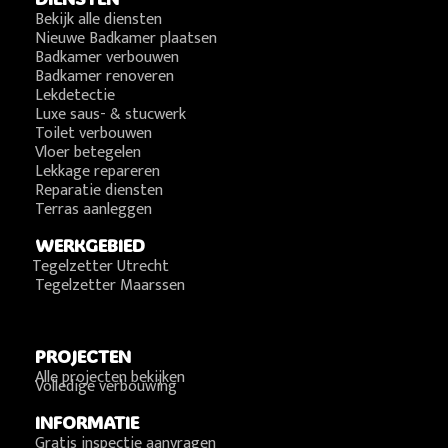
Bekijk alle diensten
Nieuwe Badkamer plaatsen
Badkamer verbouwen
Badkamer renoveren
Lekdetectie
Luxe saus- & stucwerk
Toilet verbouwen
Vloer betegelen
Lekkage repareren
Reparatie diensten
Terras aanleggen
WERKGEBIED
Tegelzetter Utrecht
Tegelzetter Maarssen
PROJECTEN
Alle projecten bekijken
Volledige verbouwing
INFORMATIE
Gratis inspectie aanvragen