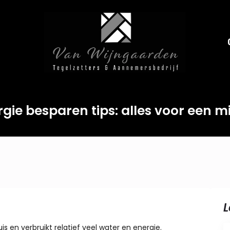
e besparen tips: alles voor een mi
L
 en verbruikt relatief veel water en energie.