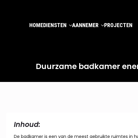
HOME
DIENSTEN
AANNEMER
PROJECTEN
Duurzame badkamer energi
Inhoud:
De badkamer is een van de meest gebruikte ruimtes in huis