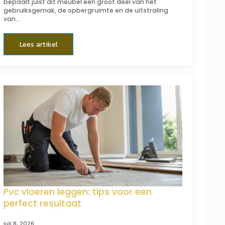
bepaalt juist dit meubel een groot deel van het
gebruiksgemak, de opbergruimte en de uitstraling
van…
Lees artikel
Pvc vloeren leggen: tips voor een
perfect resultaat
juli 8, 2026