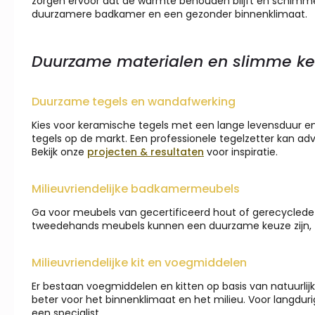
zorgen ervoor dat de warmte behouden blijft en schimme
duurzamere badkamer en een gezonder binnenklimaat.
Duurzame materialen en slimme ke
Duurzame tegels en wandafwerking
Kies voor keramische tegels met een lange levensduur en 
tegels op de markt. Een professionele tegelzetter kan adv
Bekijk onze
projecten & resultaten
voor inspiratie.
Milieuvriendelijke badkamermeubels
Ga voor meubels van gecertificeerd hout of gerecyclede 
tweedehands meubels kunnen een duurzame keuze zijn, z
Milieuvriendelijke kit en voegmiddelen
Er bestaan voegmiddelen en kitten op basis van natuurlijk
beter voor het binnenklimaat en het milieu. Voor langduri
een specialist.