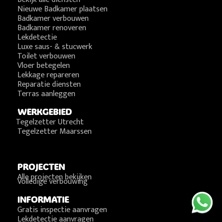
Nieuwe Badkamer plaatsen
Badkamer verbouwen
Badkamer renoveren
Lekdetectie
Luxe saus- & stucwerk
Toilet verbouwen
Vloer betegelen
Lekkage repareren
Reparatie diensten
Terras aanleggen
WERKGEBIED
Tegelzetter Utrecht
Tegelzetter Maarssen
PROJECTEN
Alle projecten bekijken
Volledige verbouwing
INFORMATIE
Gratis inspectie aanvragen
Lekdetectie aanvragen